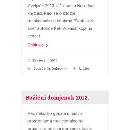
2.veljače 2013. u 17 sati u Narodnoj
knjižnici. Radi se o izložbi
maskenbalskih kostima ”Škatula za
sne” autorice Keti Vukašin koja na
vedar i
Opširnije
25 siječanj, 2013
Događanja
,
Dubrovnik
Izložba
Božićni domjenak 2012.
Već nekoliko godina u našim
prostorijama tradicionalno se
organizira božićni domjenak koji je