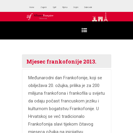
Home
Zagreb
Split
Rijeka
Osijek
Dubrovnik
Mjesec frankofonije 2013.
Međunarodni dan Frankofonije, koji se
obilježava 20. ožujka, prilika je za 200
milijuna frankofona i frankofila u svijetu
da odaju počast francuskom jeziku i
kulturnom bogatstvu Frankofonije. U
Hrvatskoj se već tradicionalo
Frankofonija slavi tijekom čitavog
mjeseca ožujka na inicijativu