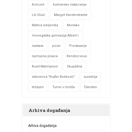
Koncert
kulinarsko natjecanje
Lili Gluić
Margot Vanderstraete
Matica iseljenika
Monako
monegaška gimnazija Albert I.
nastava
poziv
Predavanje
razmjena pisaca
Rendez-vous
Rueil-Malmaison
Skupština
slikovnica "Ruđer Bošković"
suradnja
tečajevi
Turnir u bridžu
Članstvo
Arhiva događanja
Arhiva događanja