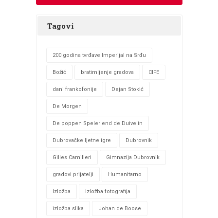
Tagovi
200 godina tvrđave Imperijal na Srđu
Božić
bratimljenje gradova
CIFE
dani frankofonije
Dejan Stokić
De Morgen
De poppen Speler end de Duivelin
Dubrovačke ljetne igre
Dubrovnik
Gilles Camilleri
Gimnazija Dubrovnik
gradovi prijatelji
Humanitarno
Izložba
izložba fotografija
izložba slika
Johan de Boose