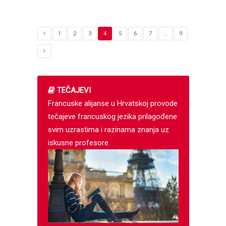
1
2
3
4
5
6
7
…
9
TEČAJEVI
Francuske alijanse u Hrvatskoj provode
tečajeve francuskog jezika prilagođene
svim uzrastima i razinama znanja uz
iskusne profesore.