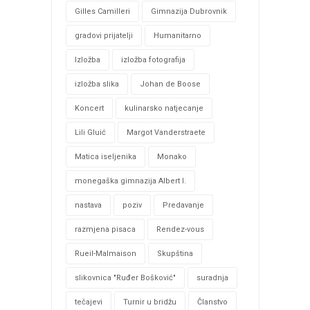
Gilles Camilleri
Gimnazija Dubrovnik
gradovi prijatelji
Humanitarno
Izložba
izložba fotografija
izložba slika
Johan de Boose
Koncert
kulinarsko natjecanje
Lili Gluić
Margot Vanderstraete
Matica iseljenika
Monako
monegaška gimnazija Albert I.
nastava
poziv
Predavanje
razmjena pisaca
Rendez-vous
Rueil-Malmaison
Skupština
slikovnica "Ruđer Bošković"
suradnja
tečajevi
Turnir u bridžu
Članstvo