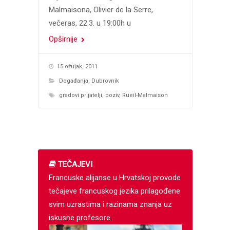
Malmaisona, Olivier de la Serre,
večeras, 22.3. u 19:00h u
Opširnije
15 ožujak, 2011
Događanja
,
Dubrovnik
gradovi prijatelji
,
poziv
,
Rueil-Malmaison
TEČAJEVI
Francuske alijanse u Hrvatskoj provode
tečajeve francuskog jezika prilagođene
svim uzrastima i razinama znanja uz
iskusne profesore.