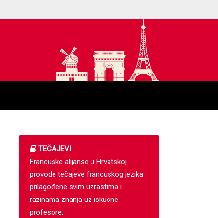
TEČAJEVI
Francuske alijanse u Hrvatskoj
provode tečajeve francuskog jezika
prilagođene svim uzrastima i
razinama znanja uz iskusne
profesore.