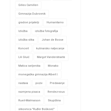
Gilles Camilleri
Gimnazija Dubrovnik
gradovi prijatelji
Humanitarno
Izložba
izložba fotografija
izložba slika
Johan de Boose
Koncert
kulinarsko natjecanje
Lili Gluić
Margot Vanderstraete
Matica iseljenika
Monako
monegaška gimnazija Albert I.
nastava
poziv
Predavanje
razmjena pisaca
Rendez-vous
Rueil-Malmaison
Skupština
slikovnica "Ruđer Bošković"