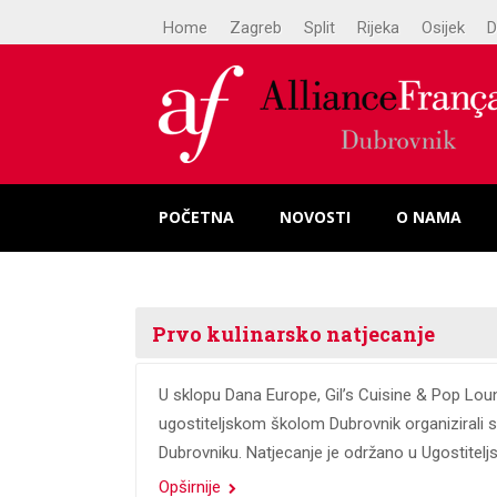
Home
Zagreb
Split
Rijeka
Osijek
D
POČETNA
NOVOSTI
O NAMA
Prvo kulinarsko natjecanje
U sklopu Dana Europe, Gil’s Cuisine & Pop Loun
ugostiteljskom školom Dubrovnik organizirali s
Dubrovniku. Natjecanje je održano u Ugostiteljs
Opširnije