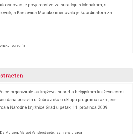
vnik osnovao je povjerenstvo za suradnju s Monakom, s
brovnik, a Kneževina Monako imenovala je koordinatora za
onako
,
suradnja
rstraeten
nice organizirale su književni susret s belgijskom književnicom i
sec dana boravila u Dubrovniku u sklopu programa razmjene
cala Narodne knjižnice Grad u petak, 11. prosinca 2009.
De Morgen
,
Margot Vanderstraete
,
razmjena pisaca