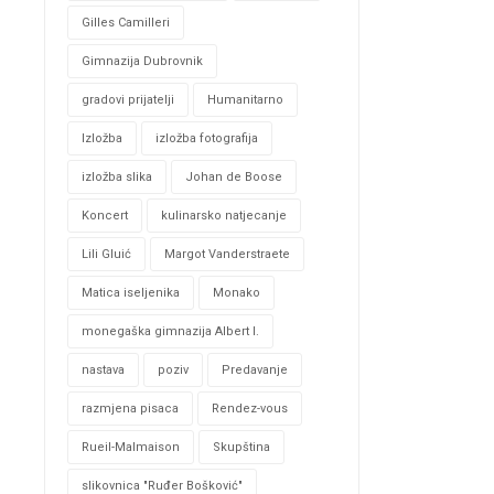
Gilles Camilleri
Gimnazija Dubrovnik
gradovi prijatelji
Humanitarno
Izložba
izložba fotografija
izložba slika
Johan de Boose
Koncert
kulinarsko natjecanje
Lili Gluić
Margot Vanderstraete
Matica iseljenika
Monako
monegaška gimnazija Albert I.
nastava
poziv
Predavanje
razmjena pisaca
Rendez-vous
Rueil-Malmaison
Skupština
slikovnica "Ruđer Bošković"