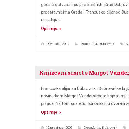
godine ostvareni su prvi kontakti. Grad Dubro
predstavnicima Grada i Francuske alijanse Du
suradnju s
Opširnije
13 veljača, 2010
Događanja
,
Dubrovnik
M
Književni susret s Margot Vande
Francuska alijansa Dubrovnik i Dubrovačke knjiž
novinarkom Margot Vanderstraete koja je mje
pisaca. Na tom susretu, održanom u dvorani zr
Opširnije
12 prosinac, 2009
Događanja
,
Dubrovnik