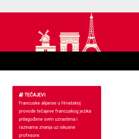
TEČAJEVI
Francuske alijanse u Hrvatskoj
provode tečajeve francuskog jezika
prilagođene svim uzrastima i
razinama znanja uz iskusne
profesore.