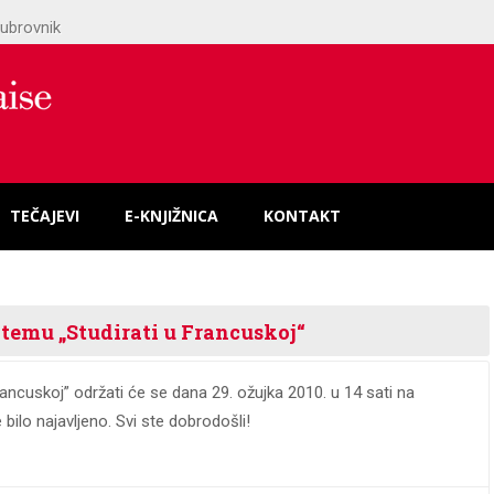
ubrovnik
TEČAJEVI
E-KNJIŽNICA
KONTAKT
temu „Studirati u Francuskoj“
ncuskoj” održati će se dana 29. ožujka 2010. u 14 sati na
ilo najavljeno. Svi ste dobrodošli!