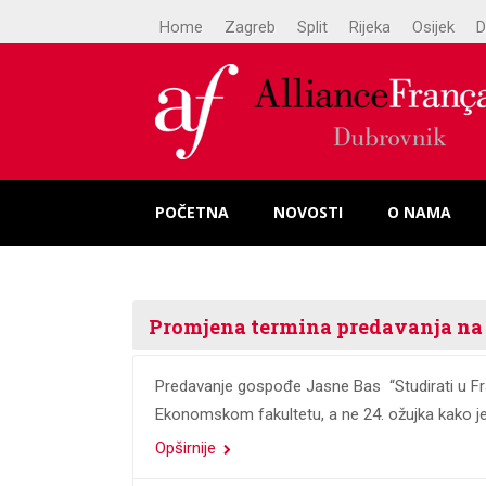
Home
Zagreb
Split
Rijeka
Osijek
D
POČETNA
NOVOSTI
O NAMA
Promjena termina predavanja na 
Predavanje gospođe Jasne Bas “Studirati u Fra
Ekonomskom fakultetu, a ne 24. ožujka kako je b
Opširnije