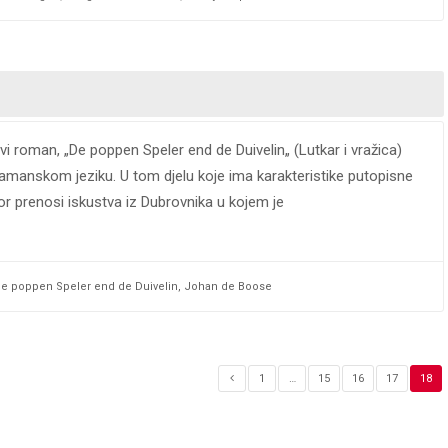
vi roman, „De poppen Speler end de Duivelin„ (Lutkar i vražica)
 flamanskom jeziku. U tom djelu koje ima karakteristike putopisne
or prenosi iskustva iz Dubrovnika u kojem je
e poppen Speler end de Duivelin
,
Johan de Boose
1
…
15
16
17
18