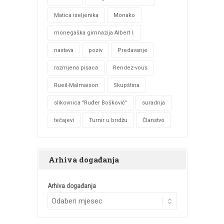
Matica iseljenika
Monako
monegaška gimnazija Albert I.
nastava
poziv
Predavanje
razmjena pisaca
Rendez-vous
Rueil-Malmaison
Skupština
slikovnica "Ruđer Bošković"
suradnja
tečajevi
Turnir u bridžu
Članstvo
Arhiva događanja
Arhiva događanja