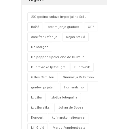
200 godina tvrđave Imperijal na Srđu
Božić
bratimljenje gradova
CIFE
dani frankofonije
Dejan Stokić
De Morgen
De poppen Speler end de Duivelin
Dubrovačke ljetne igre
Dubrovnik
Gilles Camilleri
Gimnazija Dubrovnik
gradovi prijatelji
Humanitarno
Izložba
izložba fotografija
izložba slika
Johan de Boose
Koncert
kulinarsko natjecanje
Lili Gluić
Margot Vanderstraete