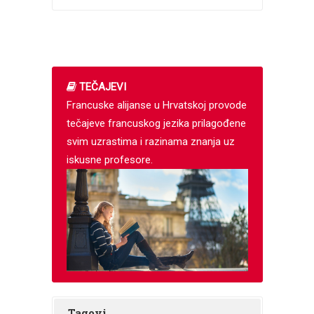
TEČAJEVI
Francuske alijanse u Hrvatskoj provode
tečajeve francuskog jezika prilagođene
svim uzrastima i razinama znanja uz
iskusne profesore.
Tagovi