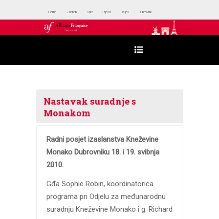
Home
Zagreb
Split
Rijeka
Osijek
Dubrovnik
Nastavak suradnje s
Monakom
Radni posjet izaslanstva Kneževine
Monako Dubrovniku 18. i 19. svibnja
2010.
Gđa Sophie Robin, koordinatorica
programa pri Odjelu za međunarodnu
suradnju Kneževine Monako i g. Richard