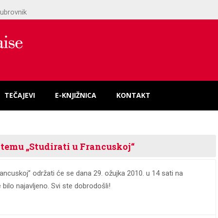
ubrovnik
TEČAJEVI
E-KNJIŽNICA
KONTAKT
temu „Studirati u Francuskoj“
ncuskoj” održati će se dana 29. ožujka 2010. u 14 sati na
ilo najavljeno. Svi ste dobrodošli!