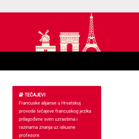
TEČAJEVI
Francuske alijanse u Hrvatskoj
provode tečajeve francuskog jezika
prilagođene svim uzrastima i
razinama znanja uz iskusne
profesore.