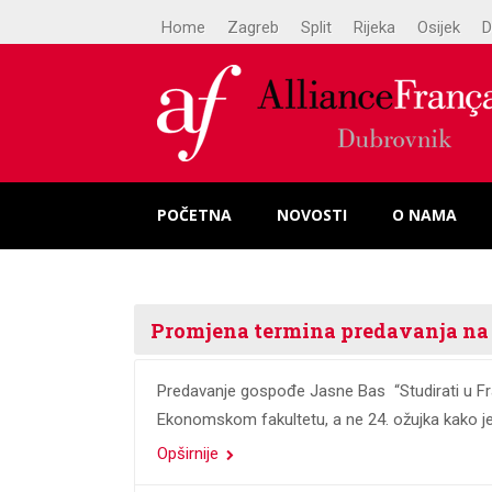
Home
Zagreb
Split
Rijeka
Osijek
D
POČETNA
NOVOSTI
O NAMA
Promjena termina predavanja na 
Predavanje gospođe Jasne Bas “Studirati u Fra
Ekonomskom fakultetu, a ne 24. ožujka kako je b
Opširnije