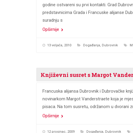
godine ostvareni su prvi kontakti. Grad Dubro
predstavnicima Grada i Francuske alijanse Du
suradnju s
Opširnije
13 veljača, 2010
Događanja
,
Dubrovnik
M
Književni susret s Margot Vande
Francuska alijansa Dubrovnik i Dubrovačke knjiž
novinarkom Margot Vanderstraete koja je mje
pisaca. Na tom susretu, održanom u dvorani zr
Opširnije
12 prosinac, 2009
Događanja
,
Dubrovnik