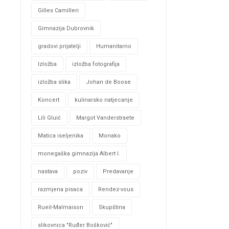
Gilles Camilleri
Gimnazija Dubrovnik
gradovi prijatelji
Humanitarno
Izložba
izložba fotografija
izložba slika
Johan de Boose
Koncert
kulinarsko natjecanje
Lili Gluić
Margot Vanderstraete
Matica iseljenika
Monako
monegaška gimnazija Albert I.
nastava
poziv
Predavanje
razmjena pisaca
Rendez-vous
Rueil-Malmaison
Skupština
slikovnica "Ruđer Bošković"