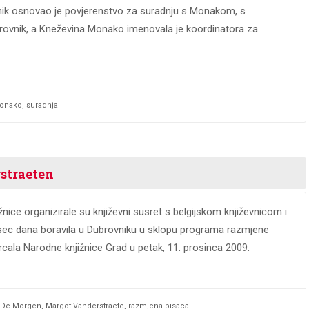
vnik osnovao je povjerenstvo za suradnju s Monakom, s
brovnik, a Kneževina Monako imenovala je koordinatora za
onako
,
suradnja
rstraeten
nice organizirale su književni susret s belgijskom književnicom i
sec dana boravila u Dubrovniku u sklopu programa razmjene
cala Narodne knjižnice Grad u petak, 11. prosinca 2009.
De Morgen
,
Margot Vanderstraete
,
razmjena pisaca