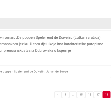
vi roman, „De poppen Speler end de Duivelin„ (Lutkar i vražica)
 flamanskom jeziku. U tom djelu koje ima karakteristike putopisne
or prenosi iskustva iz Dubrovnika u kojem je
e poppen Speler end de Duivelin
,
Johan de Boose
1
…
15
16
17
18