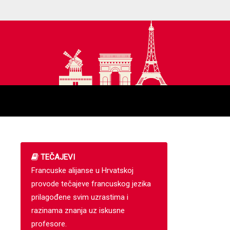
TEČAJEVI
Francuske alijanse u Hrvatskoj
provode tečajeve francuskog jezika
prilagođene svim uzrastima i
razinama znanja uz iskusne
profesore.