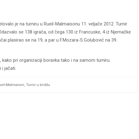
elovalo je na turniru u Rueil-Malmaisonu 11. veljače 2012. Turnir
 Odazvalo se 138 igrača, od čega 130 iz Francuske, 4 iz Njemačke
ačai plasirao se na 19, a par u F.Mozara-S.Golubović na 39.
 kako pri organizaciji boravka tako i na samom turniru.
i jačati.
ueil-Malmaison
,
Turnir u bridžu