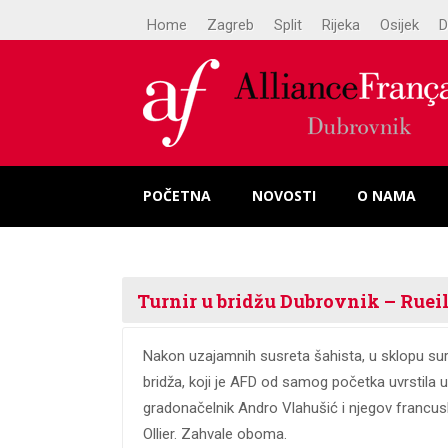
Home
Zagreb
Split
Rijeka
Osijek
D
POČETNA
NOVOSTI
O NAMA
Turnir u bridžu Dubrovnik – Rue
Nakon uzajamnih susreta šahista, u sklopu sura
bridža, koji je AFD od samog početka uvrstila u
gradonačelnik Andro Vlahušić i njegov francusk
Ollier. Zahvale oboma.