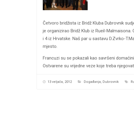
Četvoro bridžista iz Bridž Kluba Dubrovnik sudj
je organizirao Bridž Klub iz Rueil-Malmaisona.
i 4 iz Hrvatske. Naš par u sastavu D.Zvrko-T.M
mjesto.
Francuzi su se pokazali kao savršeni domaćini,
Ostvarene su vrijedne veze koje treba njegovati 
13 veljača, 2012
Događanja
,
Dubrovnik
R