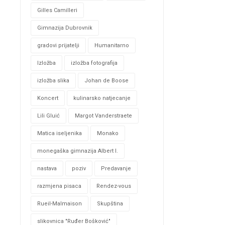
Gilles Camilleri
Gimnazija Dubrovnik
gradovi prijatelji
Humanitarno
Izložba
izložba fotografija
izložba slika
Johan de Boose
Koncert
kulinarsko natjecanje
Lili Gluić
Margot Vanderstraete
Matica iseljenika
Monako
monegaška gimnazija Albert I.
nastava
poziv
Predavanje
razmjena pisaca
Rendez-vous
Rueil-Malmaison
Skupština
slikovnica "Ruđer Bošković"