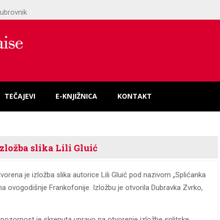
ubrovnik
TEČAJEVI
E-KNJIŽNICA
KONTAKT
ložba slika Lili Gluić
tvorena je izložba slika autorice Lili Gluić pod nazivom „Splićanka
ma ovogodišnje Frankofonije. Izložbu je otvorila Dubravka Zvrko,
 pozornost je skrenuta upravo na otvorenje izložbe splitske