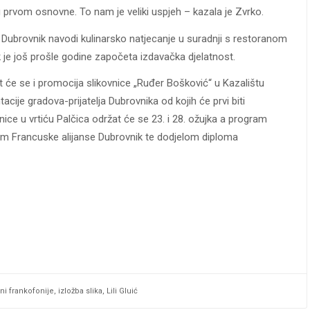
u prvom osnovne. To nam je veliki uspjeh – kazala je Zvrko.
 Dubrovnik navodi kulinarsko natjecanje u suradnji s restoranom
 je još prošle godine započeta izdavačka djelatnost.
će se i promocija slikovnice „Ruđer Bošković“ u Kazalištu
cije gradova-prijatelja Dubrovnika od kojih će prvi biti
ice u vrtiću Palčica održat će se 23. i 28. ožujka a program
om Francuske alijanse Dubrovnik te dodjelom diploma
ni frankofonije
,
izložba slika
,
Lili Gluić