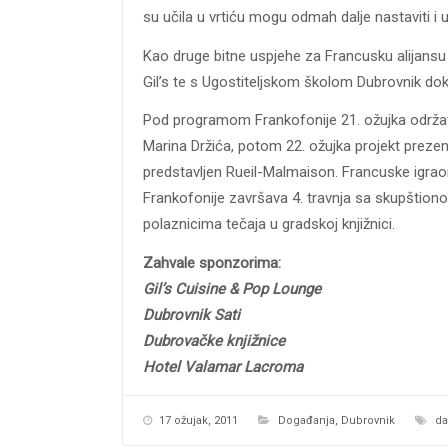
su učila u vrtiću mogu odmah dalje nastaviti i 
Kao druge bitne uspjehe za Francusku alijansu
Gil’s te s Ugostiteljskom školom Dubrovnik dok
Pod programom Frankofonije 21. ožujka održat 
Marina Držića, potom 22. ožujka projekt prezenta
predstavljen Rueil-Malmaison. Francuske igraon
Frankofonije završava 4. travnja sa skupštion
polaznicima tečaja u gradskoj knjižnici.
Zahvale sponzorima:
Gil’s Cuisine & Pop Lounge
Dubrovnik Sati
Dubrovačke knjižnice
Hotel Valamar Lacroma
17 ožujak, 2011
Događanja
,
Dubrovnik
da