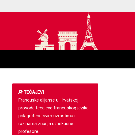
TEČAJEVI
Francuske alijanse u Hrvatskoj
provode tečajeve francuskog jezika
prilagođene svim uzrastima i
razinama znanja uz iskusne
profesore.