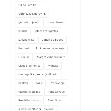
Gilles Camilleri
Gimnazija Dubrovnik
gradovi prijatelji
Humanitarno
Izložba
izložba fotografija
izložba slika
Johan de Boose
Koncert
kulinarsko natjecanje
Lili Gluić
Margot Vanderstraete
Matica iseljenika
Monako
monegaška gimnazija Albert I.
nastava
poziv
Predavanje
razmjena pisaca
Rendez-vous
Rueil-Malmaison
Skupština
slikovnica "Ruđer Bošković"